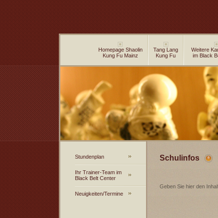
Homepage Shaolin
Tang Lang
Weitere Ka
Kung Fu Mainz
Kung Fu
im Black B
Stundenplan
Schulinfos
Ihr Trainer-Team im
Black Belt Center
Geben Sie hier den Inhalt
Neuigkeiten/Termine